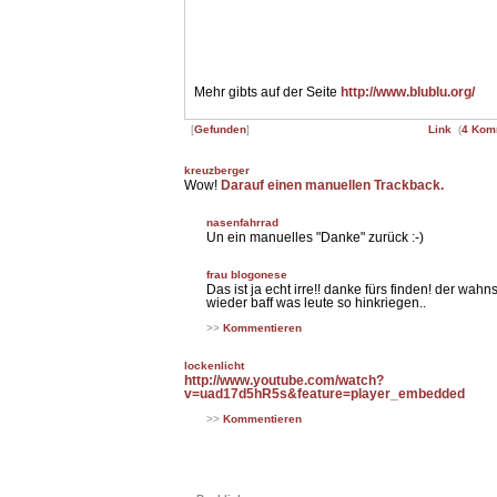
Mehr gibts auf der Seite
http://www.blublu.org/
[
Gefunden
]
Link
(
4 Kom
kreuzberger
Wow!
Darauf einen manuellen Trackback.
nasenfahrrad
Un ein manuelles "Danke" zurück :-)
frau blogonese
Das ist ja echt irre!! danke fürs finden! der wah
wieder baff was leute so hinkriegen..
>>
Kommentieren
lockenlicht
http://www.youtube.com/watch?
v=uad17d5hR5s&feature=player_embedded
>>
Kommentieren