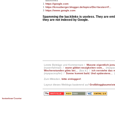
Backlinks
1
https://google.com
1
https://kreuzberger.blogger.de/topics/Die+besten+F...
3
https://www.google.com
Spamming the backlinks is useless. They are em
they are not indexed by Google.
Letzte Beiträge und Kommentare /
Wusste eigentlich jema
(nasenfahrrad) /
wann gibbet neuigkeiten vom...
(myspac
Wochenstunden gibts bei...
(liza iii.) /
ich verstehe das m
(myspaceopfer) /
Sonne kommt bald. Und spätestens...
(
Zum Mitreden,
bitte einloggen!
.
Layout dieses Weblogs basierend auf
Großbloggbaumeiste
kostenloser Counter